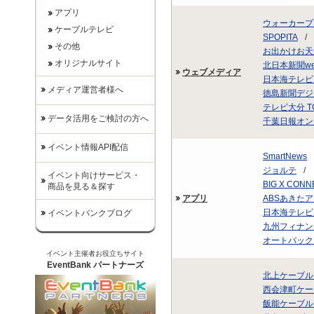
アプリ
ウォーカープ
ケーブルテレビ
SPOPITA
/
その他
お出かけお天
オリジナルサイト
北日本新聞we
ウェブメディア
日本海テレビジ
メディア運営者様へ
徳島新聞デジ
テレビ大分 
データ活用をご検討の方へ
千葉日報オン
イベント情報API配信
SmartNews
ジョルテ
/
イベント向けサービス・
BIG X CONN
商品を見る＆探す
アプリ
ABSあきた
日本海テレビ
イベントバンクブログ
九州フィナンシ
オートバックス
イベント主催者お役立ちサイト
EventBank パートナーズ
北上ケーブル
西会津町ケー
飯能ケーブル