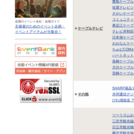
豊島ケーブル
佐渡テレビジ
さかいケーブ
コミュニティ
全国のイベント会社・会場ガイド
東近江ケーブ
主催者のためのイベント企画・
ケーブルテレビ
テレビ岸和田
イベントアイテムが大集合！
日本海ケーブ
おおなんケー
ちゅピCOM
ハートネット
長崎ケーブル
大分ケーブル
宮崎ケーブル
SHARP液晶
その他
共同通信デジ
びわ湖放送 
ツーリズムお
三沢市観光協
日立市観光物
藤沢市観光協