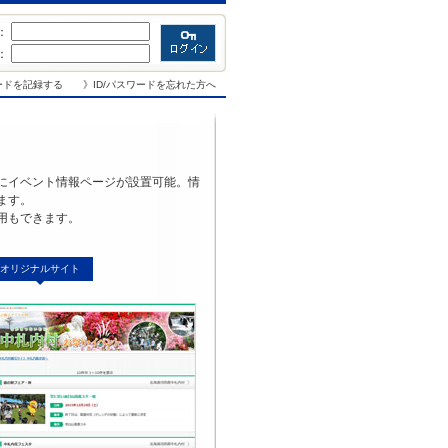
D：
：
ワードを記録する
》ID/パスワードを忘れた方へ
にイベント情報ページが設置可能。情
ます。
用もできます。
オリジナルサイト