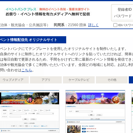
登録者I
パスワード
自治体・観光協会・公共施設等）
民間系
：
21560
団体
詳しく
ID/パス
ベント情報配信先 オリジナルサイト
ベントバンクにてテンプレートを使用したオリジナルサイトを制作いたします。
自身のサイトに制作したオリジナルサイトへのリンクを貼っていただければ、簡単
は毎日自動で更新されるため、手間をかけずに常に最新のイベント情報を発信でき
治体や観光協会で多くご利用いただいています。全国どの地域にも対応。お試し利
問い合わせは
こちら
。
ウェブメディア
アプリ
ケーブルテレビ
その他