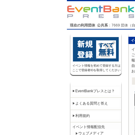
現在の利用団体 公共系
：
7669
団体（
イ
イ
ご
報
自
イベント情報を初めて登録する方は
ここで登録者IDを取得してください
お
EventBankプレスとは？
よくある質問と答え
利用規約
イベント情報配信先
ウェブメディア