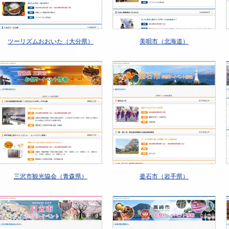
ツーリズムおおいた（大分県）
美唄市（北海道）
三沢市観光協会（青森県）
釜石市（岩手県）