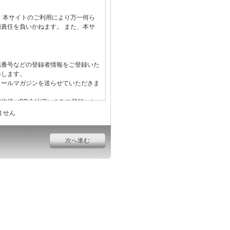
ません
次へ進む